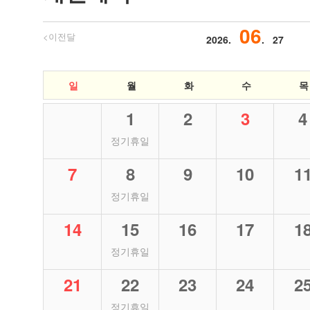
06
<이전달
2026.
. 27
일
월
화
수
목
1
2
3
4
정기휴일
7
8
9
10
1
정기휴일
14
15
16
17
1
정기휴일
21
22
23
24
2
정기휴일