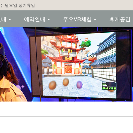
 매주 월요일 정기휴일
안내
예약안내
주요VR체험
휴게공간