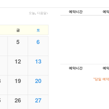
예약시간
예
,
오늘
다음달>
금
토
5
6
1
12
13
예약시간
예
8
19
20
"당일 예
5
26
27